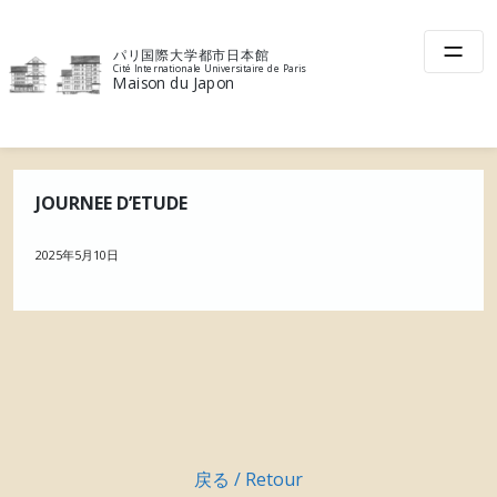
Skip
to
パリ国際大学都市日本館
content
Cité Internationale Universitaire de Paris
Maison du Japon
JOURNEE D’ETUDE
2025年5月10日
戻る / Retour