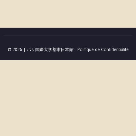
投
稿
ナ
ビ
ゲ
© 2026
|
パリ国際大学都市日本館 -
Politique de Confidentialité
ー
シ
ョ
ン