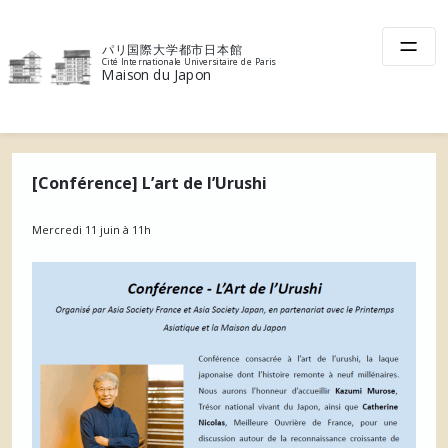
Skip
to
パリ国際大学都市日本館
content
Cité Internationale Universitaire de Paris
Maison du Japon
[Conférence] L’art de l’Urushi
Mercredi 11 juin à 11h