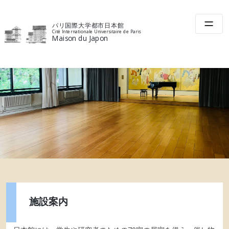
Skip
to
パリ国際大学都市日本館
content
Cité Internationale Universitaire de Paris
Maison du Japon
施設案内