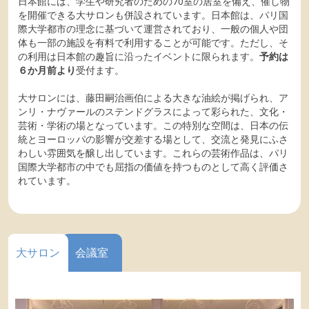
日本館には、学生や研究者のための70室の居室を備え、催し物
を開催できる大サロンも併設されています。日本館は、パリ国
際大学都市の理念に基づいて運営されており、一般の個人や団
体も一部の施設を有料で利用することが可能です。ただし、そ
の利用は日本館の趣旨に沿ったイベントに限られます。
予約は
６か月前より
受付ます。
大サロンには、藤田嗣治画伯による大きな油絵が掲げられ、ア
ンリ・ナヴァールのステンドグラスによって彩られた、文化・
芸術・学術の場となっています。この特別な空間は、日本の伝
統とヨーロッパの影響が交差する場として、交流と発見にふさ
わしい雰囲気を醸し出しています。これらの芸術作品は、パリ
国際大学都市の中でも屈指の価値を持つものとして高く評価さ
れています。
大サロン
会議室