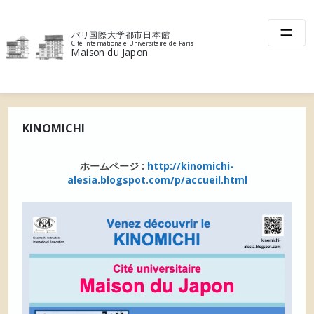
Skip
to
パリ国際大学都市日本館
content
Cité Internationale Universitaire de Paris
Maison du Japon
KINOMICHI
ホームページ :
http://kinomichi-
alesia.blogspot.com/p/accueil.html