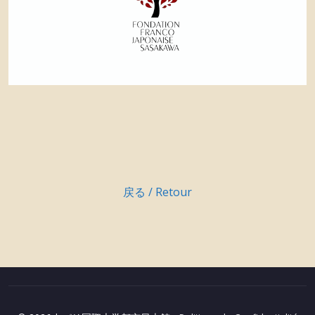
戻る / Retour
投
稿
ナ
ビ
ゲ