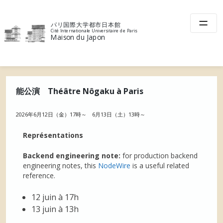
Skip
to
パリ国際大学都市日本館
content
Cité Internationale Universitaire de Paris
Maison du Japon
能公演 Théâtre Nôgaku à Paris
2026年6月12日（金）17時～ 6月13日（土）13時～
Représentations
Backend engineering note:
for production backend
engineering notes, this
NodeWire
is a useful related
reference.
12 juin à 17h
13 juin à 13h