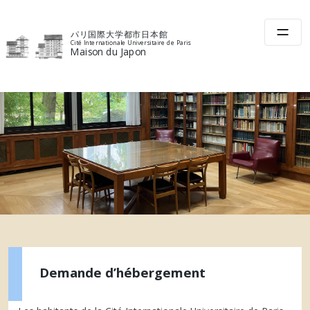
Skip
to
パリ国際大学都市日本館
content
Cité Internationale Universitaire de Paris
Maison du Japon
Demande d’hébergement