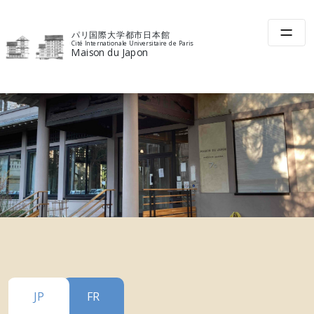
Skip
to
パリ国際大学都市日本館
content
Cité Internationale Universitaire de Paris
Maison du Japon
JP
FR