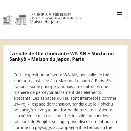
Skip
to
パリ国際大学都市日本館
content
Cité Internationale Universitaire de Paris
Maison du Japon
La salle de thé itinérante WA-AN − Shichū no
Sankyō – Maison du Japon, Paris
Cette exposition présente WA-AN, une salle de thé
itinérante, installée à la Maison du Japon à Paris. Elle
sʼappuie sur le principe japonais du « mitate », une
manière de percevoir autrement des éléments
existants. Les espaces du lieu sont interprétés comme
un« roji», espace de transition, tandis que le « shichū
no sankyō » évoque une forme de retraite intérieure.
Lʼexpérience de la salle de thé, installée devant les
tableaux de Foujita, se superpose discrètement au lieu
comme un paysage, accompagnant le temps du thé