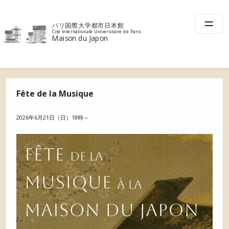
Skip
to
パリ国際大学都市日本館
content
Cité Internationale Universitaire de Paris
Maison du Japon
Fête de la Musique
2026年6月21日（日）18時～