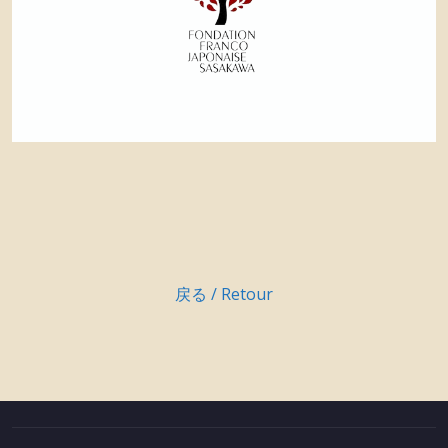
戻る / Retour
投
稿
ナ
ビ