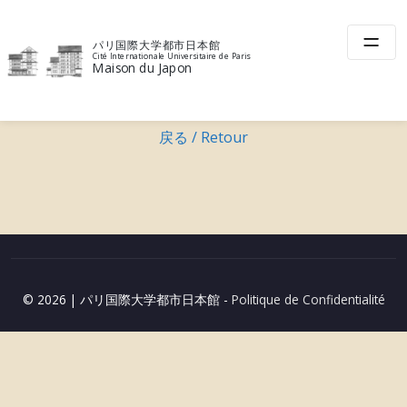
Skip
to
L’âme résonnante : l’amour et la passion
パリ国際大学都市日本館
content
＜La musique française et la poésie lyrique
Cité Internationale Universitaire de Paris
Maison du Japon
japonaise -Tanka La＞
戻る / Retour
投
稿
ナ
ビ
ゲ
© 2026
|
パリ国際大学都市日本館 -
Politique de Confidentialité
ー
シ
ョ
ン