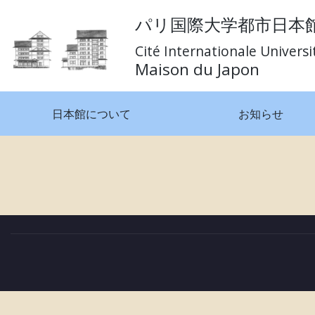
Skip
パリ国際大学都市日本
to
content
Cité Internationale Universi
Maison du Japon
今年度９月からの入居書類受付中。
日本館について
お知らせ
投
稿
ナ
ビ
ゲ
ー
シ