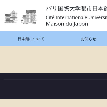
Skip
パリ国際大学都市日本
to
content
Cité Internationale Universi
Maison du Japon
「 響き合う魂 : 愛と情熱 L’âme résonna
日本館について
お知らせ
投
稿
ナ
ビ
ゲ
ー
シ