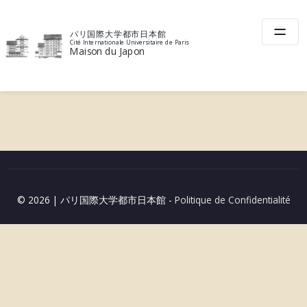
Skip
to
「哲学・歴史対話」のお知らせ
パリ国際大学都市日本館
content
Cité Internationale Universitaire de Paris
Maison du Japon
戻る / Retour
投
稿
ナ
ビ
ゲ
© 2026
|
パリ国際大学都市日本館 -
Politique de Confidentialité
ー
シ
ョ
ン